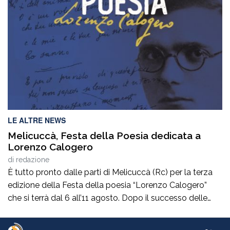
Francesco Ieraci c’è in gioco il diritto di ognuno di noi ad
essere curati gratuitamente senza pagare […]
LE ALTRE NEWS
Melicuccà, Festa della Poesia dedicata a
Lorenzo Calogero
di
redazione
È tutto pronto dalle parti di Melicuccà (Rc) per la terza
edizione della Festa della poesia “Lorenzo Calogero”
che si terrà dal 6 all’11 agosto. Dopo il successo delle
prime due edizioni, nel 2024 e nel 2025, che hanno
portato nell’entroterra calabrese autorevoli protagonisti