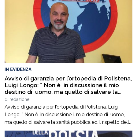
parole che infondono coraggio, di mani che sanno […]
IN EVIDENZA
Avviso di garanzia per l’ortopedia di Polistena,
Luigi Longo: ” Non è in discussione il mio
destino di uomo, ma quello di salvare la
sanità pubblica ed il rispetto delle regole
di
redazione
democratiche. Non mancate oggi ore 19,00
Avviso di garanzia per l’ortopedia di Polistena, Luigi
via Francesco Ieraci c’è in gioco il diritto di
Longo: ” Non è in discussione il mio destino di uomo,
ognuno di noi ad essere curati gratuitamente
ma quello di salvare la sanità pubblica ed il rispetto delle
senza pagare nelle cliniche private”
regole democratiche. Non mancate oggi ore 19,00 via