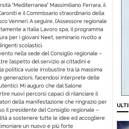
rsità “Mediterranea” Massimiliano Ferrara, il
oniti e il Commissario straordinario della
o Venneri. A seguire, l’Assessore regionale
amente a Italia Lavoro spa, il programma
ura per i giovani Neet, seminario rivolto a
rigenti scolastici.
vento nella sede del Consiglio regionale –
re l’aspetto del servizio ai cittadini e
 politica vuole irrobustire tra la massima
ve generazioni, facendosi interprete delle
utentici. Mi auguro che dal Salone
re nuovi percorsi capaci di rilanciare il
zatori della manifestazione che ringrazio per
ULTI
o il presidente del Consiglio regionale –
lità a sostenere tutte le idee ed accogliere
estimoniare un nuovo e più forte