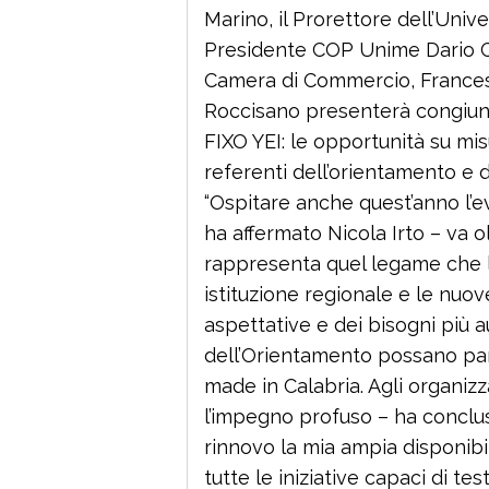
Marino, il Prorettore dell’Unive
Presidente COP Unime Dario Car
Camera di Commercio, Francesc
Roccisano presenterà congiunt
FIXO YEI: le opportunità su mis
referenti dell’orientamento e di
“Ospitare anche quest’anno l’e
ha affermato Nicola Irto – va olt
rappresenta quel legame che la
istituzione regionale e le nuo
aspettative e dei bisogni più a
dell’Orientamento possano parti
made in Calabria. Agli organiz
l’impegno profuso – ha conclus
rinnovo la mia ampia disponibi
tutte le iniziative capaci di t