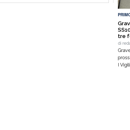
per il 
PRIM
Grav
SS10
tre f
di
red
Grave
pross
I Vig
Catan
sono 
prossi
Pietr
strad
Panda
sinist