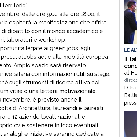
territorio”.
mbre, dalle ore 9.00 alle ore 18.00, il
ria ospiterà la manifestazione che offrirà
di dibattito con il mondo accademico e
ri, laboratori e workshop.
pportunità legate ai green jobs, agli
LE A
presa, al Jobs act e alla mobilità europea
Il t
mento. Ampio spazio sarà riservato
conq
al F
niversitaria con informazioni utili su stage,
di
red
ché sugli strumenti di ricerca attiva del
Di Fa
lum vitae o una lettera motivazionale.
Battis
13 novembre, è previsto anche il
press
oltà di Architettura, laureandi e laureati
Maria
rare 12 aziende locali, nazionali e
propr
roprio cv e sostenere in loco eventuali
rifer
d’auto
, analoghe iniziative saranno dedicate a