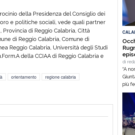
edizio
patro
trocinio della Presidenza del Consiglio dei
con ri
oro e politiche sociali, vede quali partner
 Provincia di Reggio Calabria, Città
CALA
une di Reggio Calabria, Comune di
Occh
ea Reggio Calabria, Università degli Studi
Rugn
epis
n.Form.A della CCIAA di Reggio Calabria e
di
red
“A no
tà
orientamento
regione calabria
Giunt
più f
intim
Italia
Ance 
un ep
un’im
nella