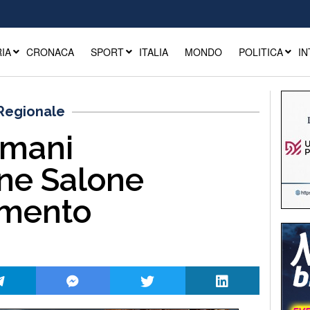
IA
CRONACA
SPORT
ITALIA
MONDO
POLITICA
IN
 Regionale
omani
ne Salone
amento