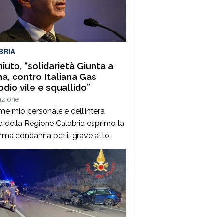
ne, l’evento è stato ideato dal
n Gregorio Fiscina, figura ricordata
spetto […]
BRIA
iuto, “solidarietà Giunta a
a, contro Italiana Gas
odio vile e squallido”
azione
me mio personale e dell’intera
a della Regione Calabria esprimo la
erma condanna per il grave atto
idatorio che ha colpito la società
na Gas, guidata dal presidente di
Calabria, Roberto Rugna.Si tratta di
isodio vile e squallido, che colpisce
presa impegnata quotidianamente
 realizzazione di opere importanti