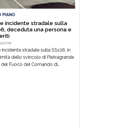
territorio […]
O PIANO
e incidente stradale sulla
6, deceduta una persona e
eriti
azione
 incidente stradale sulla SS106, in
imità dello svincolo di Pietragrande
ili del Fuoco del Comando di
zaro, Distaccamento di Soverato,
intervenuti sulla SS106, in
mità dello svincolo per la località
agrande, per un grave incidente
ale che ha coinvolto una Fiat
, un’Audi e una motocicletta.Nel
ro ha perso la vita il […]