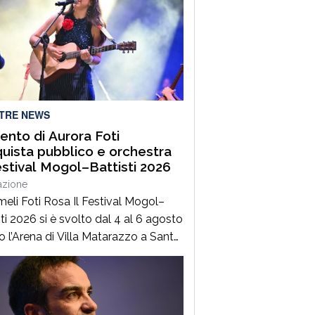
LTRE NEWS
alento di Aurora Foti
uista pubblico e orchestra
estival Mogol–Battisti 2026
azione
meli Foti Rosa Il Festival Mogol–
ti 2026 si è svolto dal 4 al 6 agosto
o l’Arena di Villa Matarazzo a Santa
 di Castellabate, consolidando il
io ruolo di appuntamento di
imento dedicato alla canzone
re italiana. Giunto alla quinta