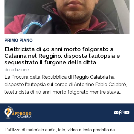
PRIMO PIANO
Elettricista di 40 anni morto folgorato a
Calanna nel Reggino, disposta l’autopsia e
sequestrato il furgone della ditta
di
redazione
La Procura della Repubblica di Reggio Calabria ha
disposto l’autopsia sul corpo di Antonino Fabio Calabrò,
l’elettricista di 40 anni morto folgorato mentre stava
lavorando al montaggio delle luminarie nel comune
di Calanna. Le indagini, coordinate dalla Procura guidata
da Giuseppe Borrelli, sono affidate ai carabinieri, che
hanno proceduto anche al sequestro del furgone della
ditta privata per la quale lavorava […]
L'utilizzo di materiale audio, foto, video e testo prodotto da