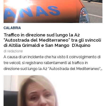
CALABRIA
Traffico in direzione sud lungo la A2
“Autostrada del Mediterraneo” tra gli svincoli
di Altilia Grimaldi e San Mango D’Aquino
di
redazione
A causa di un incidente che ha visto il coinvolgimento di
tre veicoli, si registrano rallentamenti al traffico in
direzione sud lungo la A2 “Autostrada del Mediterraneo”,
nel tratto compreso tra gli svincoli di Altilia Grimaldi (CS)
e San Mango D’Aquino (CZ). Sul posto è intervenuto il
personale Anas, il 118 e il soccorso meccanico […]