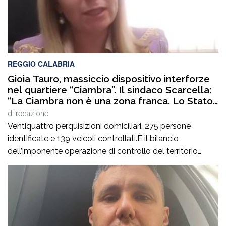
REGGIO CALABRIA
Gioia Tauro, massiccio dispositivo interforze
nel quartiere “Ciambra”. Il sindaco Scarcella:
“La Ciambra non è una zona franca. Lo Stato
c’è e si vede”
di
redazione
Ventiquattro perquisizioni domiciliari, 275 persone
identificate e 139 veicoli controllati.È il bilancio
dell’imponente operazione di controllo del territorio
condotta il7 agosto nel quartiere Ciambra di Gioia Tauro,
nell’ambito di un servizio straordinario ad “Alto Impatto”
disposto per rafforzare la presenza delle istituzioni e
contrastare ogni forma di illegalità. Un’azione massiccia
e coordinata che ha visto […]