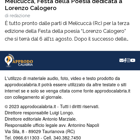
Melicuccà, Festa della Poesia dedicata a
Lorenzo Calogero
di
redazione
È tutto pronto dalle parti di Melicuccà (Rc) per la terza
edizione della Festa della poesia “Lorenzo Calogero”
che si terrà dal 6 all’11 agosto. Dopo il successo delle
prime due edizioni, nel 2024 e nel 2025, che hanno
portato nell’entroterra calabrese autorevoli protagonisti
della cultura italiana e internazionale, anche per
quest’annoLYRIKS – Laboratorio Interdisciplinare […]
L'utilizzo di materiale audio, foto, video e testo prodotto da
approdocalabria.it potrà essere utilizzato da altre testate o siti
internet se e solo se venga citata come fonte approdocalabria.it
con collegamento al giornale.
© 2023 approdocalabria.it - Tutti i diritti riservati.
Direttore responsabile Luigi Longo.
Direttore editoriale Antonio Marziale.
Responsabile ufficio legale avv. Antonino Napoli
Via Sila, 8 - 89029 Taurianova (RC)
Tel. 0966.611303 - Cell. 340.382.7450