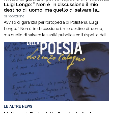
Luigi Longo: ” Non è in discussione il mio
destino di uomo, ma quello di salvare la
sanità pubblica ed il rispetto delle regole
di
redazione
democratiche. Non mancate oggi ore 19,00
Avviso di garanzia per l’ortopedia di Polistena, Luigi
via Francesco Ieraci c’è in gioco il diritto di
Longo: ” Non è in discussione il mio destino di uomo,
ognuno di noi ad essere curati gratuitamente
ma quello di salvare la sanità pubblica ed il rispetto delle
senza pagare nelle cliniche private”
regole democratiche. Non mancate oggi ore 19,00 via
Francesco Ieraci c’è in gioco il diritto di ognuno di noi ad
essere curati gratuitamente senza pagare […]
LE ALTRE NEWS