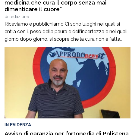
medicina che cura il corpo senza mai
dimenticare il cuore”
di
redazione
Riceviamo e pubblichiamo Ci sono luoghi nei quali si
entra con il peso della paura e dell’incertezza e nei quali,
giorno dopo giorno, si scopre che la cura non è fatta
soltanto di diagnosi, interventi e terapie. È fatta
soprattutto di persone. Di sguardi che rassicurano, di
parole che infondono coraggio, di mani che sanno […]
IN EVIDENZA
Avviso di garanzia per l’ortopedia di Polistena,