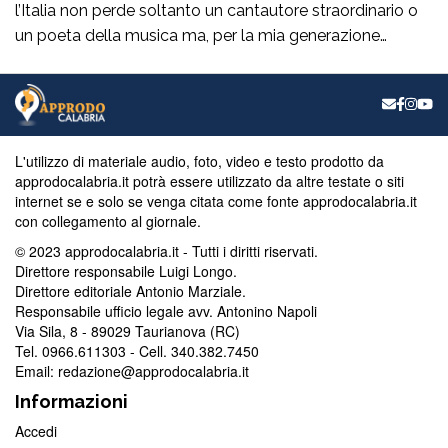
l’Italia non perde soltanto un cantautore straordinario o
un poeta della musica ma, per la mia generazione
cresciuta nella sinistra degli anni Ottanta e Novanta, se
ne va un autentico riferimento culturale, uno di quei
maestri che hanno insegnato a pensare prima ancora
che a cantare. […]
L'utilizzo di materiale audio, foto, video e testo prodotto da
approdocalabria.it potrà essere utilizzato da altre testate o siti
internet se e solo se venga citata come fonte approdocalabria.it
con collegamento al giornale.
© 2023 approdocalabria.it - Tutti i diritti riservati.
Direttore responsabile Luigi Longo.
Direttore editoriale Antonio Marziale.
Responsabile ufficio legale avv. Antonino Napoli
Via Sila, 8 - 89029 Taurianova (RC)
Tel. 0966.611303 - Cell. 340.382.7450
Email: redazione@approdocalabria.it
Informazioni
Accedi