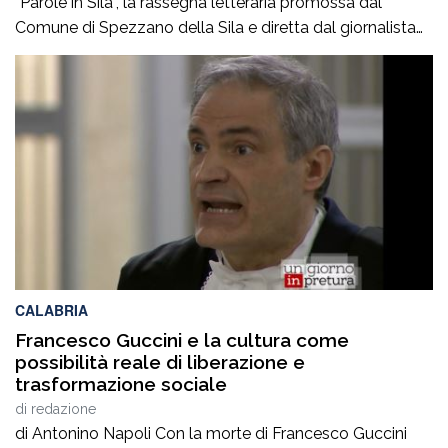
“Parole in Sila”, la rassegna letteraria promossa dal
Comune di Spezzano della Sila e diretta dal giornalista
Pasquale Motta, che fino al 19 agosto porterà a
Camigliatello Silano alcuni tra i più autorevoli
protagonisti del panorama culturale e istituzionale
italiano. Nella splendida cornice di Piazza […]
CALABRIA
Francesco Guccini e la cultura come
possibilità reale di liberazione e
trasformazione sociale
di
redazione
di Antonino Napoli Con la morte di Francesco Guccini