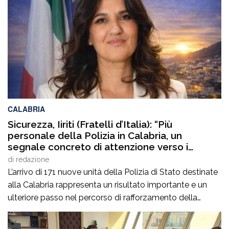
ed alla sua persona, na anche alla nostra professione.In
questo momento delicato per la collega, certi di
interpretare il pensiero […]
CALABRIA
Sicurezza, Iiriti (Fratelli d’Italia): “Più
personale della Polizia in Calabria, un
segnale concreto di attenzione verso i
territori”
di
redazione
L’arrivo di 171 nuove unità della Polizia di Stato destinate
alla Calabria rappresenta un risultato importante e un
ulteriore passo nel percorso di rafforzamento della
sicurezza nella nostra regione. Da consigliera regionale
di Fratelli d’Italia accolgo con soddisfazione questa