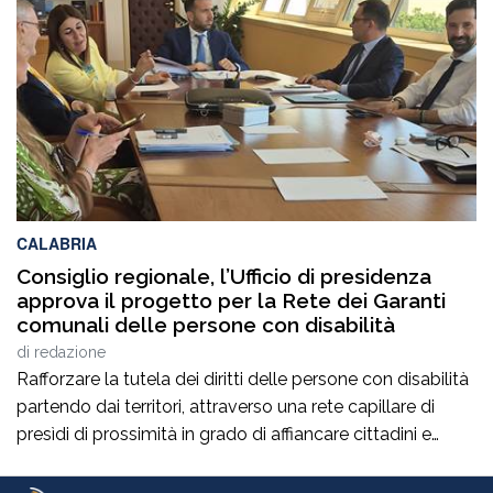
nuova assegnazione, che dimostra l’attenzione del
Governo verso le esigenze delle comunità calabresi e
verso chi […]
CALABRIA
Consiglio regionale, l’Ufficio di presidenza
approva il progetto per la Rete dei Garanti
comunali delle persone con disabilità
di
redazione
Rafforzare la tutela dei diritti delle persone con disabilità
partendo dai territori, attraverso una rete capillare di
presìdi di prossimità in grado di affiancare cittadini e
amministrazioni locali. È questo l’obiettivo del
progetto“Rafforzamento della Rete dei Garanti dei diritti