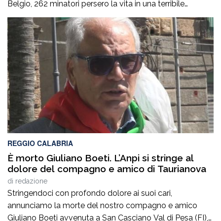
Belgio, 262 minatori persero la vita in una terribile
tragedia, 136 erano italiani e tra loro c’erano moltissimi
calabresi.Settant’anni dopo, il tempo non può cancellare
il dolore di quelle famiglie e il sacrificio di quegli uomini
che avevano lasciato la […]
REGGIO CALABRIA
È morto Giuliano Boeti. L’Anpi si stringe al
dolore del compagno e amico di Taurianova
di
redazione
Stringendoci con profondo dolore ai suoi cari,
annunciamo la morte del nostro compagno e amico
Giuliano Boeti avvenuta a San Casciano Val di Pesa (FI),