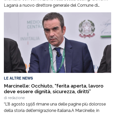
Laganà a nuovo direttore generale del Comune di
Reggio in questa fase storica. Un manager di altissimo
profilo che avendo maturato con successo esperienze in
ruoli di alta responsabilità sia sul versante tecnico che in
quello amministrativo -contabile costituisce […]
LE ALTRE NEWS
Marcinelle: Occhiuto, “ferita aperta, lavoro
deve essere dignità, sicurezza, diritti”
di
redazione
“L’8 agosto 1956 rimane una delle pagine più dolorose
della storia dell’emigrazione italiana.A Marcinelle, in