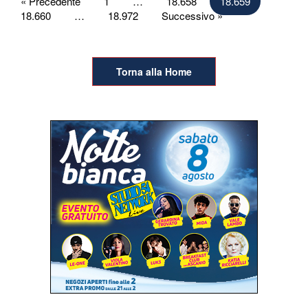
Paginazione
« Precedente
1
…
18.658
18.659
18.660
…
18.972
Successivo »
degli
articoli
Torna alla Home