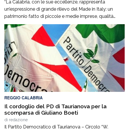
“La Calabria, con le sue eccellenze, rappresenta
un’espressione di grande rilievo del Made in Italy: un
patrimonio fatto di piccole e medie imprese, qualità
artigiane, saperi produttivi, creatività e competenze
capaci di tradurre l’identità dei territori in valore
riconosciuto in Italia e all’estero”. Lo afferma
l’europarlamentare Giusi Princi, intervenuta all’incontro di
presentazione del libro “Realtà […]
REGGIO CALABRIA
Il cordoglio del PD di Taurianova per la
scomparsa di Giuliano Boeti
di
redazione
Il Partito Democratico di Taurianova – Circolo “W.