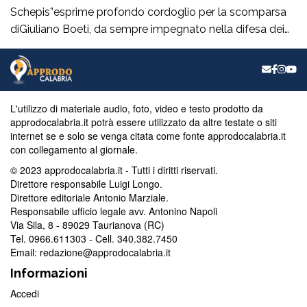
Schepis”esprime profondo cordoglio per la scomparsa
diGiuliano Boeti, da sempre impegnato nella difesa dei
valori democratici e antifascisti. Fondatore della sezione
ANPI di Taurianova e suo primo presidente,ha contribuito
con passione e coerenza alla vita civile e culturale della
nostra comunità, dedicando particolare attenzione alla
L'utilizzo di materiale audio, foto, video e testo prodotto da
memoria storica […]
approdocalabria.it potrà essere utilizzato da altre testate o siti
internet se e solo se venga citata come fonte approdocalabria.it
con collegamento al giornale.
© 2023 approdocalabria.it - Tutti i diritti riservati.
Direttore responsabile Luigi Longo.
Direttore editoriale Antonio Marziale.
Responsabile ufficio legale avv. Antonino Napoli
Via Sila, 8 - 89029 Taurianova (RC)
Tel. 0966.611303 - Cell. 340.382.7450
Email: redazione@approdocalabria.it
Informazioni
Accedi