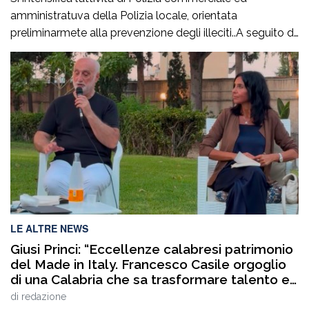
amministratuva della Polizia locale, orientata
preliminarmete alla prevenzione degli illeciti..A seguito di
mirati servizi svolti negli ultimi giorni, anche su
segnalazione di alcune associazioni di categoria, la
Polizia Locale ha attenzionato le aree commerciali
cittadine al fine di prevenire e reprimere la vendita
abusiva o irregolare su area […]
LE ALTRE NEWS
Giusi Princi: “Eccellenze calabresi patrimonio
del Made in Italy. Francesco Casile orgoglio
di una Calabria che sa trasformare talento e
competenze in valore”
di
redazione