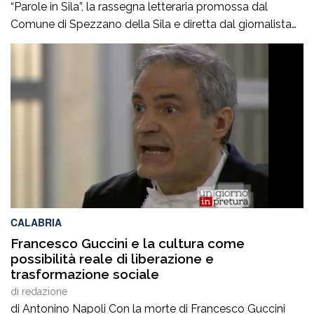
“Parole in Sila”, la rassegna letteraria promossa dal
Comune di Spezzano della Sila e diretta dal giornalista
Pasquale Motta, che fino al 19 agosto porterà a
Camigliatello Silano alcuni tra i più autorevoli
protagonisti del panorama culturale e istituzionale
italiano. Nella splendida cornice di Piazza […]
CALABRIA
Francesco Guccini e la cultura come
possibilità reale di liberazione e
trasformazione sociale
di
redazione
di Antonino Napoli Con la morte di Francesco Guccini