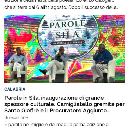
edizione della Festa della poesia “Lorenzo Calogero”
che si terrà dal 6 all’11 agosto. Dopo il successo delle
prime due edizioni, nel 2024 e nel 2025, che hanno
portato nell’entroterra calabrese autorevoli protagonisti
della cultura italiana e internazionale, anche per
quest’annoLYRIKS – Laboratorio Interdisciplinare […]
CALABRIA
Parole in Sila, inaugurazione di grande
spessore culturale. Camigliatello gremita per
Santo Gioffrè e il Procuratore Aggiunto
Stefano Musolino
di
redazione
È partita nel migliore dei modi la prima edizione di