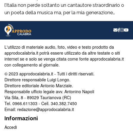
l’Italia non perde soltanto un cantautore straordinario o
un poeta della musica ma, per la mia generazione
cresciuta nella sinistra degli anni Ottanta e Novanta, se
ne va un autentico riferimento culturale, uno di quei
maestri che hanno insegnato a pensare prima ancora
che a cantare. […]
L'utilizzo di materiale audio, foto, video e testo prodotto da
approdocalabria.it potrà essere utilizzato da altre testate o siti
internet se e solo se venga citata come fonte approdocalabria.it
con collegamento al giornale.
© 2023 approdocalabria.it - Tutti i diritti riservati.
Direttore responsabile Luigi Longo.
Direttore editoriale Antonio Marziale.
Responsabile ufficio legale avv. Antonino Napoli
Via Sila, 8 - 89029 Taurianova (RC)
Tel. 0966.611303 - Cell. 340.382.7450
Email: redazione@approdocalabria.it
Informazioni
Accedi