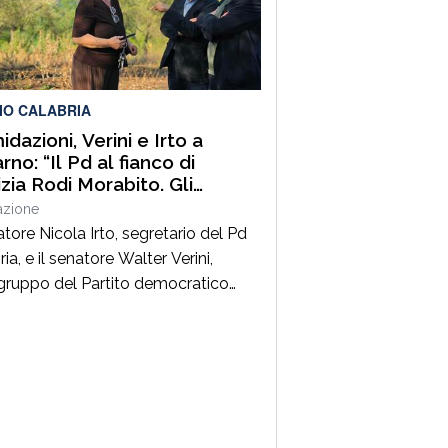
ia, Capo Compartimento Anas
ria, Direttore generale della
ne Calabria e Direttore generale
ItalConsult Spa, […]
IO CALABRIA
idazioni, Verini e Irto a
no: “Il Pd al fianco di
izia Rodi Morabito. Gli
enditori e i lavoratori onesti
azione
posso essere lasciati da
atore Nicola Irto, segretario del Pd
ia, e il senatore Walter Verini,
ruppo del Partito democratico
 Commissione parlamentare
fia, hanno fatto visita a Patrizia
Morabito, imprenditrice agricola di
no (Rc) la cui azienda è stata più
colpita da incendi, furti e
ggiamenti. L’ultimo grave episodio