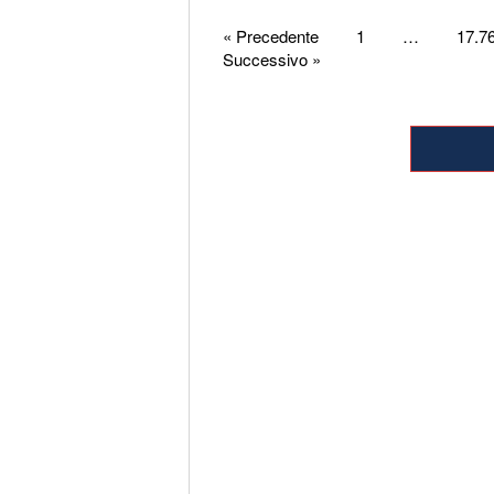
Paginazione
« Precedente
1
…
17.7
Successivo »
degli
articoli