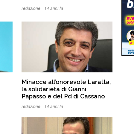
redazione -
14 anni fa
Minacce all’onorevole Laratta,
la solidarietà di Gianni
Papasso e del Pd di Cassano
redazione -
14 anni fa