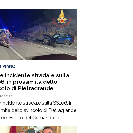
O PIANO
e incidente stradale sulla
6, in prossimità dello
colo di Pietragrande
azione
 incidente stradale sulla SS106, in
imità dello svincolo di Pietragrande
ili del Fuoco del Comando di
zaro, Distaccamento di Soverato,
intervenuti sulla SS106, in