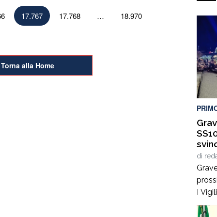
66
17.767
17.768
…
18.970
Torna alla Home
PRIM
Grav
SS10
svin
di
red
Grave
pross
I Vig
Catan
sono 