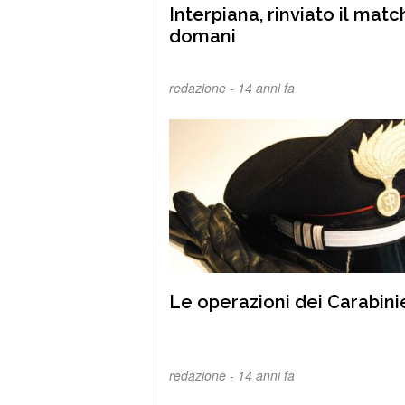
Interpiana, rinviato il matc
domani
redazione -
14 anni fa
Le operazioni dei Carabini
redazione -
14 anni fa