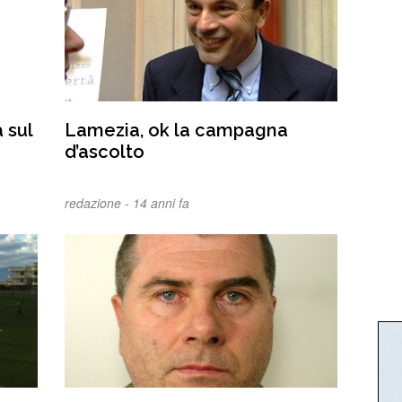
 sul
Lamezia, ok la campagna
d’ascolto
redazione -
14 anni fa