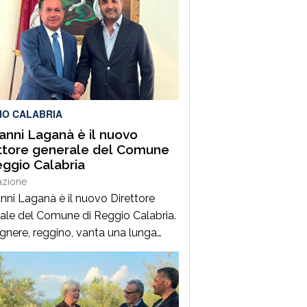
mità dello svincolo per la località
agrande, per un grave incidente
ale che ha coinvolto una Fiat
, un’Audi e una motocicletta.Nel
ro ha perso la vita il […]
IO CALABRIA
anni Laganà è il nuovo
ttore generale del Comune
eggio Calabria
azione
nni Laganà è il nuovo Direttore
ale del Comune di Reggio Calabria.
egnere, reggino, vanta una lunga
enza ai vertici della pubblica
istrazione e della gestione delle
trutture in Calabria ed in Sicilia. È
 Vice Direttore regionale Anas