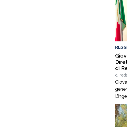
prossi
Pietr
strad
Panda
sinist
REGG
Giov
Dire
di R
di
red
Giova
gener
L’ing
esperi
ammin
infras
stato