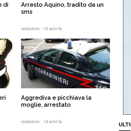
h di
Arresto Aquino, tradito da un
sms
redazione -
14 anni fa
eri
Aggrediva e picchiava la
moglie, arrestato
redazione -
14 anni fa
ULTI