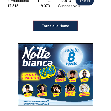
Paginazione
« Precedente
1
…
17.513
17.514
17.515
…
18.973
Successivo »
degli
articoli
Torna alla Home