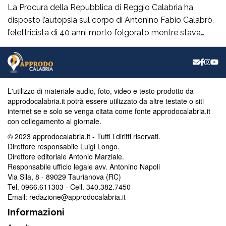
La Procura della Repubblica di Reggio Calabria ha
disposto l’autopsia sul corpo di Antonino Fabio Calabrò,
l’elettricista di 40 anni morto folgorato mentre stava
lavorando al montaggio delle luminarie nel comune
di Calanna. Le indagini, coordinate dalla Procura guidata
da Giuseppe Borrelli, sono affidate ai carabinieri, che
hanno proceduto anche al sequestro del furgone della
L'utilizzo di materiale audio, foto, video e testo prodotto da
ditta privata per la quale lavorava […]
approdocalabria.it potrà essere utilizzato da altre testate o siti
internet se e solo se venga citata come fonte approdocalabria.it
con collegamento al giornale.
© 2023 approdocalabria.it - Tutti i diritti riservati.
Direttore responsabile Luigi Longo.
Direttore editoriale Antonio Marziale.
Responsabile ufficio legale avv. Antonino Napoli
Via Sila, 8 - 89029 Taurianova (RC)
Tel. 0966.611303 - Cell. 340.382.7450
Email: redazione@approdocalabria.it
Informazioni