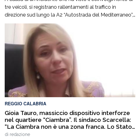
tre veicoli, si registrano rallentamenti al traffico in
direzione sud lungo la A2 “Autostrada del Mediterraneo”,
nel tratto compreso tra gli svincoli di Altilia Grimaldi (CS)
e San Mango D’Aquino (CZ). Sul posto è intervenuto il
personale Anas, il 118 e il soccorso meccanico […]
REGGIO CALABRIA
Gioia Tauro, massiccio dispositivo interforze
nel quartiere “Ciambra”. Il sindaco Scarcella:
“La Ciambra non è una zona franca. Lo Stato
c’è e si vede”
di
redazione