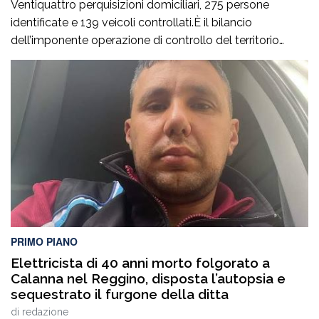
Ventiquattro perquisizioni domiciliari, 275 persone
identificate e 139 veicoli controllati.È il bilancio
dell’imponente operazione di controllo del territorio
condotta il7 agosto nel quartiere Ciambra di Gioia Tauro,
nell’ambito di un servizio straordinario ad “Alto Impatto”
disposto per rafforzare la presenza delle istituzioni e
contrastare ogni forma di illegalità. Un’azione massiccia
e coordinata che ha visto […]
PRIMO PIANO
Elettricista di 40 anni morto folgorato a
Calanna nel Reggino, disposta l’autopsia e
sequestrato il furgone della ditta
di
redazione