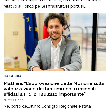
del Ministero delle Infrastrutture, di concerto con il Mef,
relativo al Fondo per le infrastrutture portuali,
sbloccando 358 milioni di euro per 14 opere
infrastrutturali nei porti di rilevanza nazionale. Tra questi,
come annunciato dal sottosegretario con delega al
Cipess Alessandro Morelli, figurano Piombino, Gioia […]
CALABRIA
Mattiani: “L’approvazione della Mozione sulla
valorizzazione dei beni immobili regionali
affidati a F. d. c. risultato importante”
di
redazione
Nel corso dell’ultimo Consiglio Regionale è stata