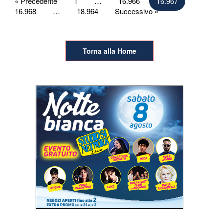
Paginazione
« Precedente
1
…
16.966
16.967
16.968
…
18.964
Successivo »
degli
articoli
Torna alla Home