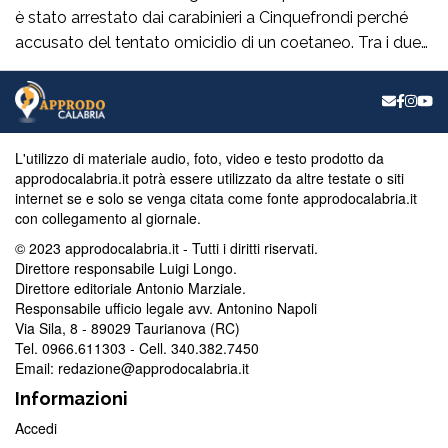
è stato arrestato dai carabinieri a Cinquefrondi perché
accusato del tentato omicidio di un coetaneo. Tra i due
uomini c’è stato un litigio per futili motivi a Mammola,
nella locride. F.S ha colpito il rivale con un coltello alla
gola ed è fuggito. La vittima è stata soccorsa […]
L'utilizzo di materiale audio, foto, video e testo prodotto da
approdocalabria.it potrà essere utilizzato da altre testate o siti
internet se e solo se venga citata come fonte approdocalabria.it
con collegamento al giornale.
© 2023 approdocalabria.it - Tutti i diritti riservati.
Direttore responsabile Luigi Longo.
Direttore editoriale Antonio Marziale.
Responsabile ufficio legale avv. Antonino Napoli
Via Sila, 8 - 89029 Taurianova (RC)
Tel. 0966.611303 - Cell. 340.382.7450
Email: redazione@approdocalabria.it
Informazioni
Accedi