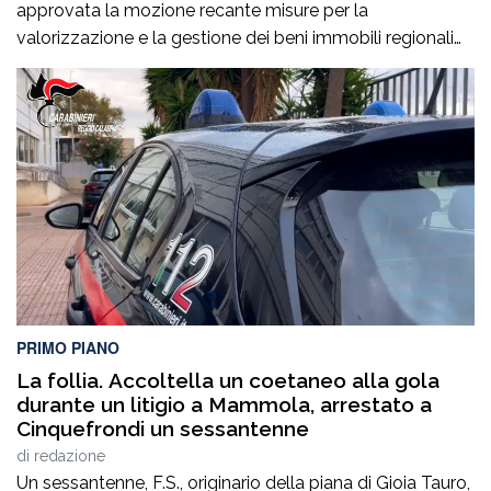
approvata la mozione recante misure per la
valorizzazione e la gestione dei beni immobili regionali
affidati a Ferrovie della Calabria S.r.l.. Tra i Consiglieri
Regionali proponenti Giuseppe Mattiani, particolarmente
soddisfatto per il risultato raggiunto:“Con la Mozione
approvata dal Consiglio Regionale abbiamo impegnato
la Giunta Regionale ad effettuare una […]
PRIMO PIANO
La follia. Accoltella un coetaneo alla gola
durante un litigio a Mammola, arrestato a
Cinquefrondi un sessantenne
di
redazione
Un sessantenne, F.S., originario della piana di Gioia Tauro,