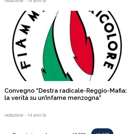
redazione -
14 anni fa
Convegno “Destra radicale-Reggio-Mafia:
la verità su un’infame menzogna”
redazione -
14 anni fa