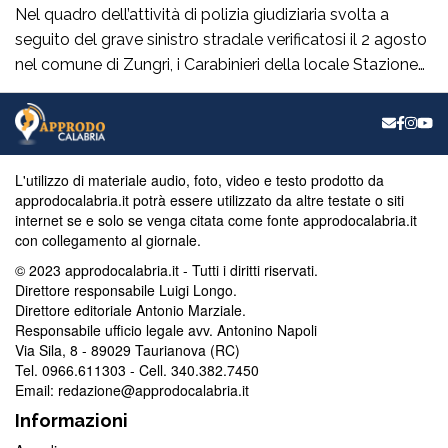
Nel quadro dell’attività di polizia giudiziaria svolta a
seguito del grave sinistro stradale verificatosi il 2 agosto
nel comune di Zungri, i Carabinieri della locale Stazione
hanno tratto in arresto, nella quasi flagranza di reato, un
43enne di nazionalità rumena, residente a Zungri. L’uomo
è ritenuto, allo stato degli accertamenti, responsabile del
reato di omicidio […]
L'utilizzo di materiale audio, foto, video e testo prodotto da
approdocalabria.it potrà essere utilizzato da altre testate o siti
internet se e solo se venga citata come fonte approdocalabria.it
con collegamento al giornale.
© 2023 approdocalabria.it - Tutti i diritti riservati.
Direttore responsabile Luigi Longo.
Direttore editoriale Antonio Marziale.
Responsabile ufficio legale avv. Antonino Napoli
Via Sila, 8 - 89029 Taurianova (RC)
Tel. 0966.611303 - Cell. 340.382.7450
Email: redazione@approdocalabria.it
Informazioni