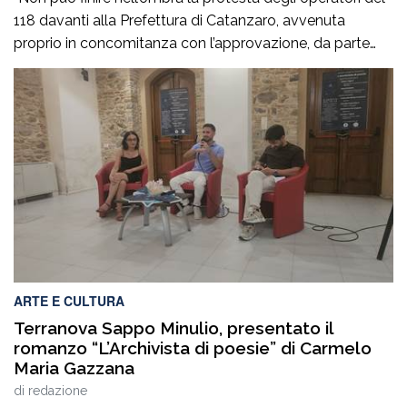
118 davanti alla Prefettura di Catanzaro, avvenuta
proprio in concomitanza con l’approvazione, da parte
del Consiglio dei ministri, del nuovo Programma
operativo della sanità calabrese per il triennio 2026-
2028. È l’ennesima denuncia del personale della sanità,
che attesta una crisi gravissima del settore, purtroppo
negata dai […]
ARTE E CULTURA
Terranova Sappo Minulio, presentato il
romanzo “L’Archivista di poesie” di Carmelo
Maria Gazzana
di
redazione