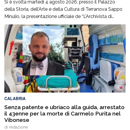
Si è svolta martedì 4 agosto 2026, presso il Palazzo
della Storia, dell’Arte e della Cultura di Terranova Sappo
Minulio, la presentazione ufficiale de “L’Archivista di
poesie”, secondo romanzo del giovane scrittore Carmelo
Maria Gazzana.La serata ha rappresentato un
importante momento d’incontro tra letteratura, arte e
territorio, offrendo al pubblico l’opportunità di conoscere
più da […]
CALABRIA
Senza patente e ubriaco alla guida, arrestato
il 43enne per la morte di Carmelo Purita nel
Vibonese
di
redazione