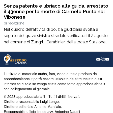
Senza patente e ubriaco alla guida, arrestato
il 43enne per la morte di Carmelo Purita nel
Vibonese
di
redazione
Nel quadro dell’attività di polizia giudiziaria svolta a
seguito del grave sinistro stradale verificatosi il 2 agosto
nel comune di Zungri, i Carabinieri della locale Stazione
hanno tratto in arresto, nella quasi flagranza di reato, un
43enne di nazionalità rumena, residente a Zungri. L’uomo
è ritenuto, allo stato degli accertamenti, responsabile del
reato di omicidio […]
L'utilizzo di materiale audio, foto, video e testo prodotto da
approdocalabria.it potrà essere utilizzato da altre testate o siti
internet se e solo se venga citata come fonte approdocalabria.it
con collegamento al giornale.
© 2023 approdocalabria.it - Tutti i diritti riservati.
Direttore responsabile Luigi Longo.
Direttore editoriale Antonio Marziale.
Responsabile ufficio legale avv. Antonino Napoli