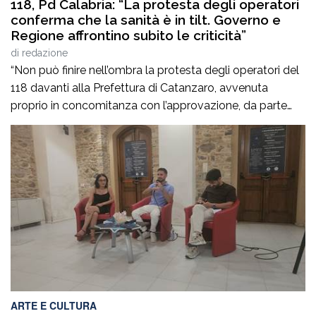
118, Pd Calabria: “La protesta degli operatori
conferma che la sanità è in tilt. Governo e
Regione affrontino subito le criticità”
di
redazione
“Non può finire nell’ombra la protesta degli operatori del
118 davanti alla Prefettura di Catanzaro, avvenuta
proprio in concomitanza con l’approvazione, da parte
del Consiglio dei ministri, del nuovo Programma
operativo della sanità calabrese per il triennio 2026-
2028. È l’ennesima denuncia del personale della sanità,
che attesta una crisi gravissima del settore, purtroppo
negata dai […]
ARTE E CULTURA