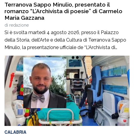
Terranova Sappo Minulio, presentato il
romanzo “L’Archivista di poesie” di Carmelo
Maria Gazzana
di
redazione
Si è svolta martedì 4 agosto 2026, presso il Palazzo
della Storia, dell’Arte e della Cultura di Terranova Sappo
Minulio, la presentazione ufficiale de “L’Archivista di
poesie”, secondo romanzo del giovane scrittore Carmelo
Maria Gazzana.La serata ha rappresentato un
importante momento d’incontro tra letteratura, arte e
territorio, offrendo al pubblico l’opportunità di conoscere
più da […]
CALABRIA