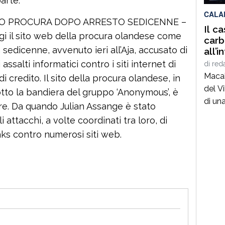
arte.
CALA
O PROCURA DOPO ARRESTO SEDICENNE –
Il c
gi il sito web della procura olandese come
carb
 sedicenne, avvenuto ieri all’Aja, accusato di
all’i
Vibo
assalti informatici contro i siti internet di
di
red
Macab
di credito. Il sito della procura olandese, in
del V
otto la bandiera del gruppo ‘Anonymous’, è
di un
re. Da quando Julian Assange è stato
all’in
i attacchi, a volte coordinati tra loro, di
Ciaram
aks contro numerosi siti web.
di Ri
il ca
81 ann
ancor
avven
avviat