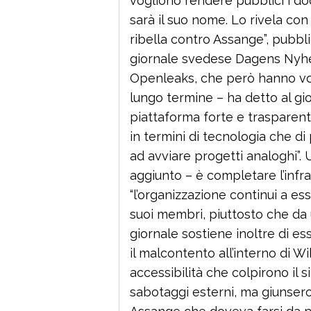
vogliono rendere pubblici i do
sarà il suo nome. Lo rivela con
ribella contro Assange”, pubblic
giornale svedese Dagens Nyhete
Openleaks, che però hanno vol
lungo termine – ha detto al gio
piattaforma forte e trasparente
in termini di tecnologia che di 
ad avviare progetti analoghi”. 
aggiunto – è completare l’infra
“l’organizzazione continui a e
suoi membri, piuttosto che da u
giornale sostiene inoltre di 
il malcontento all’interno di 
accessibilità che colpirono il 
sabotaggi esterni, ma giunsero