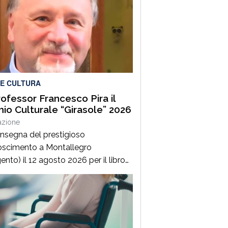
 E CULTURA
rofessor Francesco Pira il
io Culturale “Girasole” 2026
azione
nsegna del prestigioso
oscimento a Montallegro
ento) il 12 agosto 2026 per il libro
uona EduComunicazione”. La
azione:“per la sua capacità di
pretare la contemporaneità con
tà, offrendo strumenti concreti per
endere le dinamiche del mondo