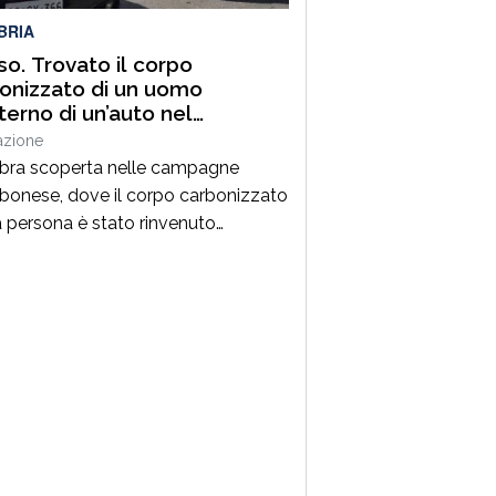
BRIA
aso. Trovato il corpo
onizzato di un uomo
nterno di un’auto nel
nese, indagini in corso
azione
ra scoperta nelle campagne
ibonese, dove il corpo carbonizzato
a persona è stato rinvenuto
terno di un’autovettura in località
iti, nel territorio comunale
cadi. Secondo le prime informazioni,
davere apparterrebbe a un uomo di
i, ma l’identificazione ufficiale è
a in corso. Il ritrovamento è
uto al termine delle ricerche
e dalle forze […]