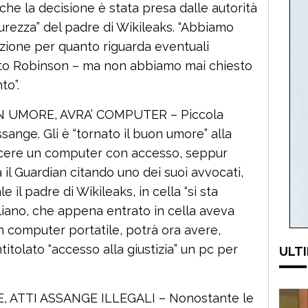
he la decisione è stata presa dalle autorità
curezza” del padre di Wikileaks. “Abbiamo
zione per quanto riguarda eventuali
tto Robinson – ma non abbiamo mai chiesto
to”.
 UMORE, AVRA’ COMPUTER – Piccola
ssange. Gli è “tornato il buon umore” alla
arcere un computer con accesso, seppur
ta il Guardian citando uno dei suoi avvocati,
il padre di Wikileaks, in cella “si sta
aliano, che appena entrato in cella aveva
un computer portatile, potrà ora avere,
itolato “accesso alla giustizia” un pc per
ULTI
 ATTI ASSANGE ILLEGALI – Nonostante le