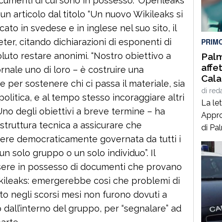
cumenti di cui sono in possesso: ‘Openleaks’
digita
 un articolo dal titolo “Un nuovo Wikileaks si
tempo
ato in svedese e in inglese nel suo sito, il
sociol
r, citando dichiarazioni di esponenti di
PRIM
uto restare anonimi. “Nostro obiettivo a
Palm
affe
rnale uno di loro – è costruire una
Cala
 per sostenere chi ci passa il materiale, sia
vita
di
red
politica, e al tempo stesso incoraggiare altri
cerc
La let
una 
Uno degli obiettivi a breve termine – ha
Appro
mal
struttura tecnica a assicurare che
di Pa
ssere democraticamente governata da tutti i
messa
n solo gruppo o un solo individuo”. Il
grave
ingiu
essere in possesso di documenti che provano
Una s
Wikileaks: emergerebbe così che problemi di
ignor
sito negli scorsi mesi non furono dovuti a
Finita
 dall’interno del gruppo, per “segnalare” ad
27 lug