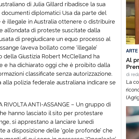
straliano di Julia Gillard ribadisce la sua
di documenti diplomatici Usa da parte del
è illegale in Australia ottenere o distribuire
te all’ondata di proteste suscitate dalla
ccusata di pregiudicare un equo processo al
Assange (aveva bollato come ‘illegale’
ARTE
tro della Giustizia Robert McClelland ha
Al p
e e ha dichiarato oggi che è proibito dalla
Prem
rmazioni classificate senza autorizzazione.
di
red
La co
 alla polizia federale australiana indicare se
ricon
(Agrig
A RIVOLTA ANTI-ASSANGE – Un gruppo di
“La B
che hanno lasciato il sito per protestare
motiv
inter
nge, si apprestano a lanciare lunedì
lucidi
te a disposizione delle ‘gole profonde’ che
compr