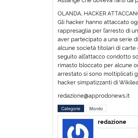
Assange che doveva farsi da p
OLANDA, HACKER ATTACCAN
Gli hacker hanno attaccato og
rappresaglia per l’arresto di un
aver partecipato a una serie di 
alcune società titolari di carte 
seguito all’attacco condotto s
rimasto bloccato per alcune o
arrestato si sono moltiplicati gl
hacker simpatizzanti di Wikile
redazione@approdonews.it
Categorie
Mondo
redazione