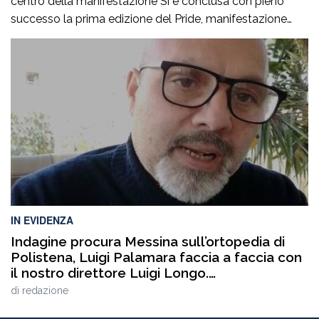
centro della manifestazione Si è conclusa con pieno
successo la prima edizione del Pride, manifestazione
accompagnata da un ricco programma di eventi
collaterali, tra cui AperiPride, presentazioni di libri, incontri
culturali, dibattiti, talk e momenti di confronto ospitati a
Catanzaro, con interventi e riflessioni dedicati ai […]
IN EVIDENZA
Indagine procura Messina sull’ortopedia di
Polistena, Luigi Palamara faccia a faccia con
il nostro direttore Luigi Longo.
VIDEOINTERVISTA
di
redazione