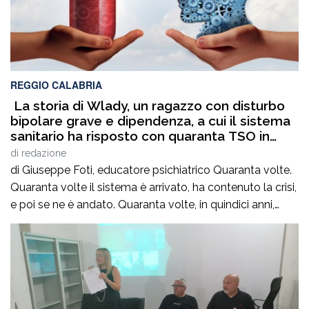
REGGIO CALABRIA
La storia di Wlady, un ragazzo con disturbo
bipolare grave e dipendenza, a cui il sistema
sanitario ha risposto con quaranta TSO in
quindici anni
di
redazione
di Giuseppe Foti, educatore psichiatrico Quaranta volte.
Quaranta volte il sistema è arrivato, ha contenuto la crisi,
e poi se ne è andato. Quaranta volte, in quindici anni,
senza mai costruire un percorso. Senza mai chiedersi
perché.Sua madre si chiama Sara. Suo figlio si chiama
Wlady.Wlady ha un disturbo bipolare grave e una
dipendenza che […]