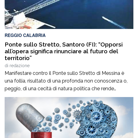
REGGIO CALABRIA
Ponte sullo Stretto, Santoro (FI): “Opporsi
all’opera significa rinunciare al futuro del
territorio”
di
redazione
Manifestare contro il Ponte sullo Stretto di Messina è
una follia, risultato di una profonda non conoscenza o,
peggio, di una cecità di natura politica che rende
incapaci di comprendere il valore dell’Opera per il nostro
territorio e per la nostra Città in termini di crescita
occupazionale e rilancio dell’economia. Non è vuota
propaganda. A […]