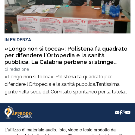
IN EVIDENZA
«Longo non si tocca»: Polistena fa quadrato
per difendere l’Ortopedia e la sanità
pubblica. La Calabria perbene si stringe
intorno al comitato spontaneo per la tutela
di
redazione
della salute
«Longo non si tocca»: Polistena fa quadrato per
difendere l’Ortopedia e la sanità pubblica.Tantissima
gente nella sede del Comitato spontaneo per la tutela
della salute e per la difesa della sanità pubblica,
dell’Ortopedia di Polistena e, soprattutto, del direttore di
Approdo Luigi Longo, dopo l’avviso di garanzia da parte
della Procura di Messina.Sono intervenuti, in […]
L'utilizzo di materiale audio, foto, video e testo prodotto da