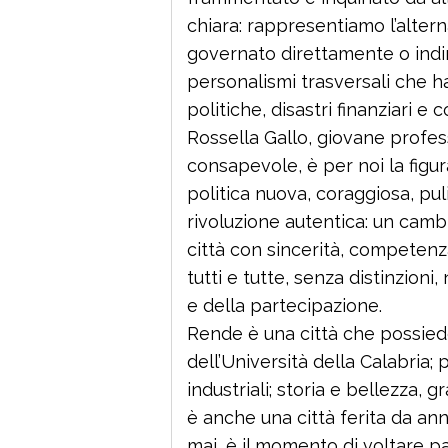
chiara: rappresentiamo l’alter
governato direttamente o indir
personalismi trasversali che h
politiche, disastri finanziari e
Rossella Gallo, giovane profess
consapevole, è per noi la fig
politica nuova, coraggiosa, pul
rivoluzione autentica: un cam
città con sincerità, competenz
tutti e tutte, senza distinzioni,
e della partecipazione.
Rende è una città che possiede
dell’Università della Calabria; 
industriali; storia e bellezza, 
è anche una città ferita da ann
mai, è il momento di voltare pa