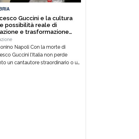
BRIA
cesco Guccini e la cultura
 possibilità reale di
razione e trasformazione
ale
azione
tonino Napoli Con la morte di
esco Guccini l’Italia non perde
nto un cantautore straordinario o un
 della musica ma, per la mia
zione cresciuta nella sinistra degli
Ottanta e Novanta, se ne va un
ico riferimento culturale, uno di
maestri che hanno insegnato a
re prima ancora che a cantare. […]