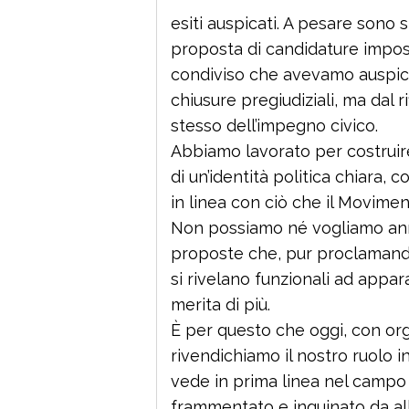
esiti auspicati. A pesare sono s
proposta di candidature impos
condiviso che avevamo auspica
chiusure pregiudiziali, ma dal r
stesso dell’impegno civico.
Abbiamo lavorato per costruire
di un’identità politica chiara,
in linea con ciò che il Movimen
Non possiamo né vogliamo anna
proposte che, pur proclamando
si rivelano funzionali ad appar
merita di più.
È per questo che oggi, con org
rivendichiamo il nostro ruolo in
vede in prima linea nel campo 
frammentato e inquinato da all