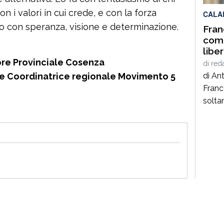
n i valori in cui crede, e con la forza
CALA
uro con speranza, visione e determinazione.
Fran
come
libe
soci
re Provinciale Cosenza
di
red
 e Coordinatrice regionale Movimento 5
di An
Franc
solta
poeta
genera
anni 
autent
quei 
pensa