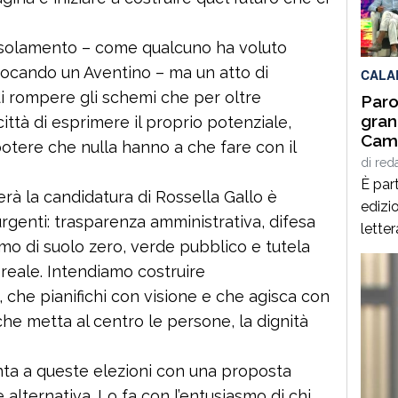
per q
Interd
 isolamento – come qualcuno ha voluto
ocando un Aventino – ma un atto di
CALA
di rompere gli schemi che per oltre
Paro
gran
ittà di esprimere il proprio potenziale,
Cami
potere che nulla hanno a che fare con il
Giof
di
red
Stef
È part
 la candidatura di Rossella Gallo è
edizio
urgenti: trasparenza amministrativa, difesa
lette
nsumo di suolo zero, verde pubblico e tutela
Spezz
 reale. Intendiamo costruire
giorn
, che pianifichi con visione e che agisca con
agost
alcuni
he metta al centro le persone, la dignità
panor
italia
nta a queste elezioni con una proposta
[…]
 alternativa. Lo fa con l’entusiasmo di chi