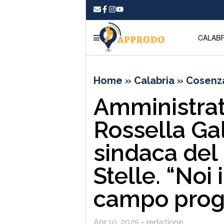
CALABR
Home
»
Calabria
»
Cosenz
Amministrat
Rossella Gal
sindaca del
Stelle. “Noi 
campo progr
Apr 10, 2025 - redazione