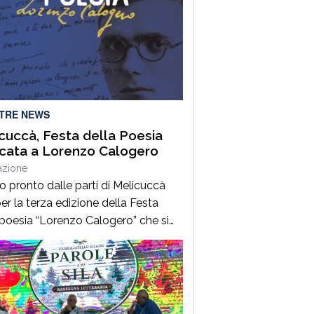
LTRE NEWS
cuccà, Festa della Poesia
cata a Lorenzo Calogero
azione
to pronto dalle parti di Melicuccà
er la terza edizione della Festa
 poesia “Lorenzo Calogero” che si
dal 6 all’11 agosto. Dopo il successo
 prime due edizioni, nel 2024 e nel
 che hanno portato nell’entroterra
rese autorevoli protagonisti della
a italiana e internazionale, anche