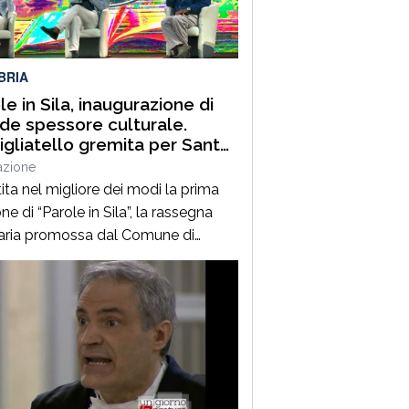
uest’annoLYRIKS – Laboratorio
isciplinare […]
BRIA
le in Sila, inaugurazione di
de spessore culturale.
gliatello gremita per Santo
frè e il Procuratore Aggiunto
azione
ano Musolino
ita nel migliore dei modi la prima
ne di “Parole in Sila”, la rassegna
raria promossa dal Comune di
ano della Sila e diretta dal
alista Pasquale Motta, che fino al 19
o porterà a Camigliatello Silano
 tra i più autorevoli protagonisti del
ama culturale e istituzionale
no. Nella splendida cornice di Piazza