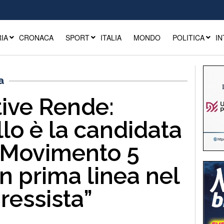
IA
CRONACA
SPORT
ITALIA
MONDO
POLITICA
IN
a
ive Rende:
lo è la candidata
 Movimento 5
in prima linea nel
essista”