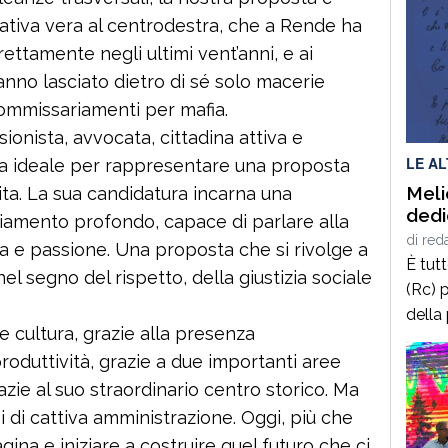
nativa vera al centrodestra, che a Rende ha
ettamente negli ultimi vent’anni, e ai
anno lasciato dietro di sé solo macerie
 commissariamenti per mafia.
ionista, avvocata, cittadina attiva e
LE A
ura ideale per rappresentare una proposta
Meli
ita. La sua candidatura incarna una
dedi
biamento profondo, capace di parlare alla
di
red
a e passione. Una proposta che si rivolge a
È tut
 nel segno del rispetto, della giustizia sociale
(Rc) p
della
 cultura, grazie alla presenza
terrà 
produttività, grazie a due importanti aree
delle
grazie al suo straordinario centro storico. Ma
2025,
calab
i di cattiva amministrazione. Oggi, più che
cultur
gina e iniziare a costruire quel futuro che ci