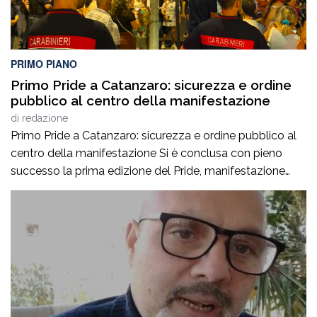
PRIMO PIANO
Primo Pride a Catanzaro: sicurezza e ordine
pubblico al centro della manifestazione
di
redazione
Primo Pride a Catanzaro: sicurezza e ordine pubblico al
centro della manifestazione Si è conclusa con pieno
successo la prima edizione del Pride, manifestazione
accompagnata da un ricco programma di eventi
collaterali, tra cui AperiPride, presentazioni di libri, incontri
culturali, dibattiti, talk e momenti di confronto ospitati a
Catanzaro, con interventi e riflessioni dedicati ai […]