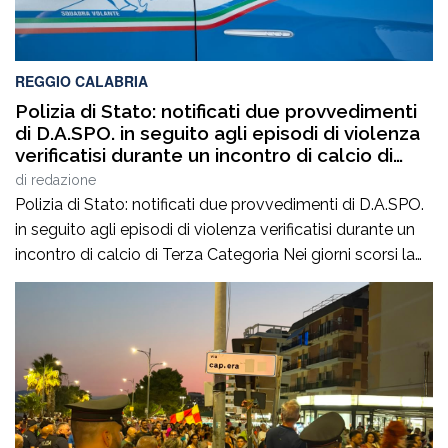
REGGIO CALABRIA
Polizia di Stato: notificati due provvedimenti
di D.A.SPO. in seguito agli episodi di violenza
verificatisi durante un incontro di calcio di
Terza Categoria
di
redazione
Polizia di Stato: notificati due provvedimenti di D.A.SPO.
in seguito agli episodi di violenza verificatisi durante un
incontro di calcio di Terza Categoria Nei giorni scorsi la
Polizia di Stato ha notificato due provvedimenti di
Divieto di Accesso alle Manifestazioni Sportive
(D.A.SPO.), emessi dalla Questura di Reggio Calabria alla
fine del mese di luglio, nei […]