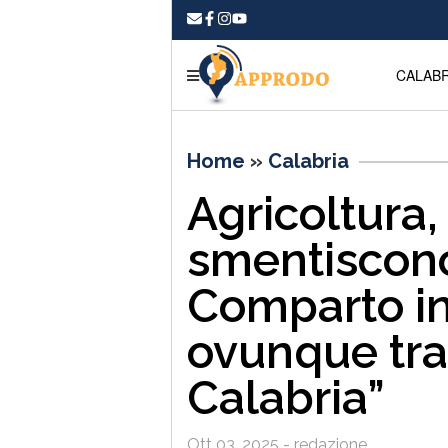
CALABR
Home
»
Calabria
Agricoltura, 
smentiscono
Comparto in
ovunque tra
Calabria”
Ott 03, 2025 - redazione