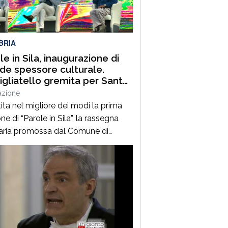
uest’annoLYRIKS – Laboratorio
isciplinare […]
BRIA
le in Sila, inaugurazione di
de spessore culturale.
gliatello gremita per Santo
frè e il Procuratore Aggiunto
azione
ano Musolino
ita nel migliore dei modi la prima
ne di “Parole in Sila”, la rassegna
raria promossa dal Comune di
ano della Sila e diretta dal
alista Pasquale Motta, che fino al 19
o porterà a Camigliatello Silano
 tra i più autorevoli protagonisti del
ama culturale e istituzionale
no. Nella splendida cornice di Piazza