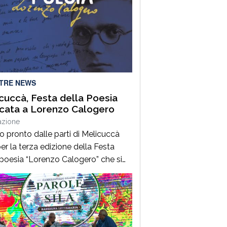
LTRE NEWS
cuccà, Festa della Poesia
cata a Lorenzo Calogero
azione
to pronto dalle parti di Melicuccà
er la terza edizione della Festa
 poesia “Lorenzo Calogero” che si
dal 6 all’11 agosto. Dopo il successo
 prime due edizioni, nel 2024 e nel
 che hanno portato nell’entroterra
rese autorevoli protagonisti della
a italiana e internazionale, anche