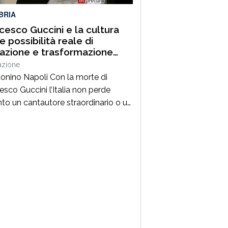
BRIA
cesco Guccini e la cultura
 possibilità reale di
razione e trasformazione
ale
azione
tonino Napoli Con la morte di
esco Guccini l’Italia non perde
nto un cantautore straordinario o un
 della musica ma, per la mia
zione cresciuta nella sinistra degli
Ottanta e Novanta, se ne va un
ico riferimento culturale, uno di
maestri che hanno insegnato a
re prima ancora che a cantare. […]