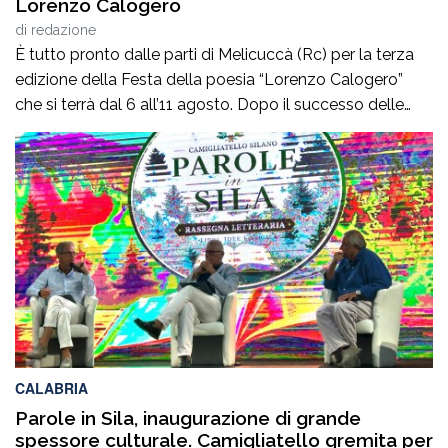
Lorenzo Calogero
di
redazione
È tutto pronto dalle parti di Melicuccà (Rc) per la terza
edizione della Festa della poesia “Lorenzo Calogero”
che si terrà dal 6 all’11 agosto. Dopo il successo delle
prime due edizioni, nel 2024 e nel 2025, che hanno
portato nell’entroterra calabrese autorevoli protagonisti
della cultura italiana e internazionale, anche per
quest’annoLYRIKS – Laboratorio Interdisciplinare […]
CALABRIA
Parole in Sila, inaugurazione di grande
spessore culturale. Camigliatello gremita per