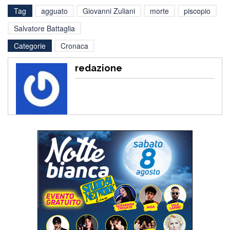
Tag
agguato
Giovanni Zuliani
morte
piscopio
Salvatore Battaglia
Categorie
Cronaca
redazione