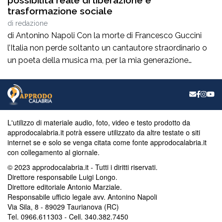
trasformazione sociale
di
redazione
di Antonino Napoli Con la morte di Francesco Guccini
l’Italia non perde soltanto un cantautore straordinario o
un poeta della musica ma, per la mia generazione
cresciuta nella sinistra degli anni Ottanta e Novanta, se
ne va un autentico riferimento culturale, uno di quei
maestri che hanno insegnato a pensare prima ancora
che a cantare. […]
L'utilizzo di materiale audio, foto, video e testo prodotto da
approdocalabria.it potrà essere utilizzato da altre testate o siti
internet se e solo se venga citata come fonte approdocalabria.it
con collegamento al giornale.
© 2023 approdocalabria.it - Tutti i diritti riservati.
Direttore responsabile Luigi Longo.
Direttore editoriale Antonio Marziale.
Responsabile ufficio legale avv. Antonino Napoli
Via Sila, 8 - 89029 Taurianova (RC)
Tel. 0966.611303 - Cell. 340.382.7450