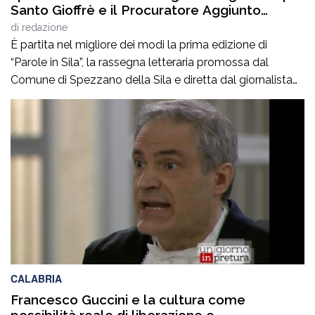
Santo Gioffrè e il Procuratore Aggiunto
Stefano Musolino
di
redazione
È partita nel migliore dei modi la prima edizione di
“Parole in Sila”, la rassegna letteraria promossa dal
Comune di Spezzano della Sila e diretta dal giornalista
Pasquale Motta, che fino al 19 agosto porterà a
Camigliatello Silano alcuni tra i più autorevoli
protagonisti del panorama culturale e istituzionale
italiano. Nella splendida cornice di Piazza […]
CALABRIA
Francesco Guccini e la cultura come
possibilità reale di liberazione e