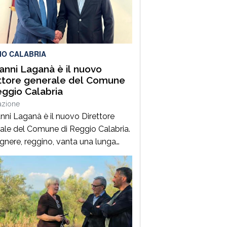
ale che ha coinvolto una Fiat
, un’Audi e una motocicletta.Nel
ro ha perso la vita il […]
IO CALABRIA
anni Laganà è il nuovo
ttore generale del Comune
eggio Calabria
azione
nni Laganà è il nuovo Direttore
ale del Comune di Reggio Calabria.
egnere, reggino, vanta una lunga
enza ai vertici della pubblica
istrazione e della gestione delle
trutture in Calabria ed in Sicilia. È
 Vice Direttore regionale Anas
ia, Capo Compartimento Anas
ria, Direttore generale della