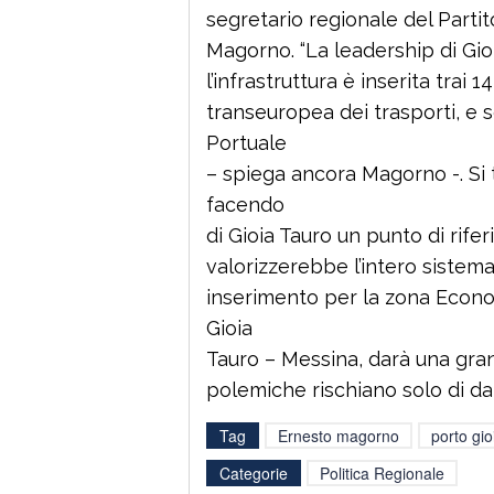
segretario regionale del Parti
Magorno. “La leadership di Gioi
l’infrastruttura è inserita trai 1
transeuropea dei trasporti, e 
Portuale
– spiega ancora Magorno -. Si 
facendo
di Gioia Tauro un punto di rife
valorizzerebbe l’intero sistema
inserimento per la zona Econom
Gioia
Tauro – Messina, darà una gran
polemiche rischiano solo di d
Tag
Ernesto magorno
porto gio
Categorie
Politica Regionale