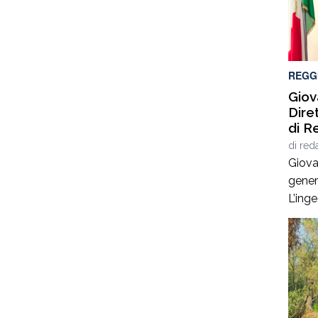
strad
Panda
sinist
REGG
Giov
Dire
di R
di
red
Giova
gener
L’ing
esperi
ammin
infras
stato
Sicil
Calab