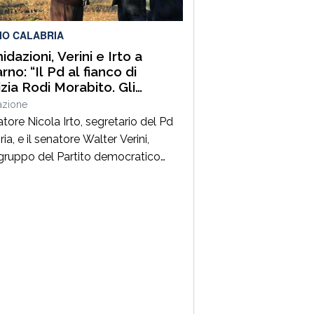
ne Calabria e Direttore generale
ItalConsult Spa, […]
IO CALABRIA
idazioni, Verini e Irto a
no: “Il Pd al fianco di
izia Rodi Morabito. Gli
enditori e i lavoratori onesti
azione
posso essere lasciati da
atore Nicola Irto, segretario del Pd
ia, e il senatore Walter Verini,
ruppo del Partito democratico
 Commissione parlamentare
fia, hanno fatto visita a Patrizia
Morabito, imprenditrice agricola di
no (Rc) la cui azienda è stata più
colpita da incendi, furti e
ggiamenti. L’ultimo grave episodio
erificato nei giorni scorsi […]