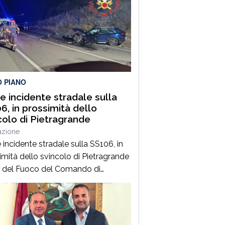
O PIANO
e incidente stradale sulla
6, in prossimità dello
colo di Pietragrande
azione
 incidente stradale sulla SS106, in
imità dello svincolo di Pietragrande
ili del Fuoco del Comando di
zaro, Distaccamento di Soverato,
intervenuti sulla SS106, in
mità dello svincolo per la località
agrande, per un grave incidente