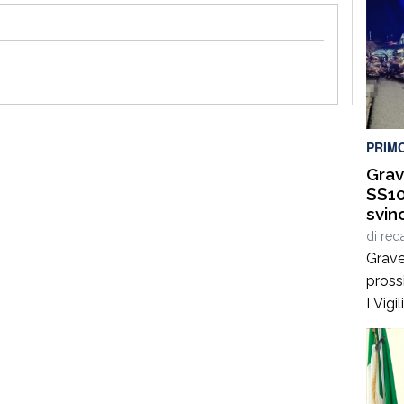
PRIM
Grav
SS10
svin
di
red
Grave
pross
I Vig
Catan
sono 
prossi
Pietr