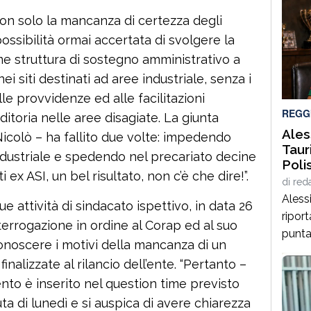
a non solo la mancanza di certezza degli
possibilità ormai accertata di svolgere la
ome struttura di sostegno amministrativo a
i siti destinati ad aree industriale, senza i
le provvidenze ed alle facilitazioni
REGG
ditoria nelle aree disagiate. La giunta
Aless
icolò – ha fallito due volte: impedendo
Taur
dustriale e spedendo nel precariato decine
Poli
 ex ASI, un bel risultato, non c’è che dire!”.
di
red
Alessi
sue attività di sindacato ispettivo, in data 26
riport
errogazione in ordine al Corap ed al suo
punta 
onoscere i motivi della mancanza di un
Alessi
 finalizzate al rilancio dell’ente. “Pertanto –
ambizi
nto è inserito nel question time previsto
perco
uta di lunedì e si auspica di avere chiarezza
arriva