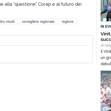
deter
ne alla “questione” Corap e al futuro dei
Club P
dro nicolò
consigliere regionale
regione
IN EV
Vini
succ
di
red
Il Vin
un gr
debut
riflet
calabr
«Abbi
terra
della
sotto
rappr