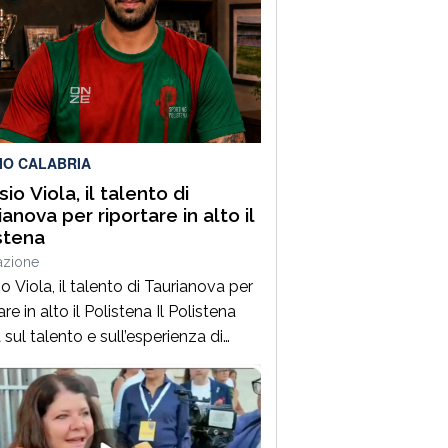
IO CALABRIA
io Viola, il talento di
ianova per riportare in alto il
stena
azione
o Viola, il talento di Taurianova per
are in alto il Polistena Il Polistena
sul talento e sull’esperienza di
o Viola per rilanciare le proprie
oni. Il giocatore, protagonista di un
rso importante tra Serie B e Serie C,
 con l’obiettivo di mettere qualità e