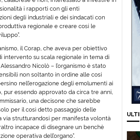
onalità i rapporti con gli enti
ioni degli industriali e dei sindacati con
 produttiva regionale e creare cosi le
iluppo”.
rganismo, il Corap, che aveva per obiettivo
i intervento su scala regionale in tema di
e Alessandro Nicolò – l’organismo è stato
nsibili non soltanto in ordine alle cosi
a persino nell’erogazione degli emolumenti ai
ap, pur essendo approvato da circa tre anni,
commissario, una decisone che sarebbe
lo per il così detto passaggio delle
ULTI
 via strutturandosi per manifesta volontà
eraltro incapace di disegnare un benchè
zione operativa dell’organo”.