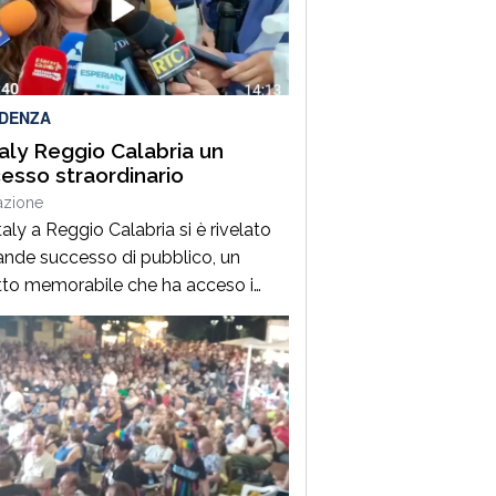
minazione al servizio dello Sporting
olistena.Insieme al […]
IDENZA
taly Reggio Calabria un
esso straordinario
azione
italy a Reggio Calabria si è rivelato
ande successo di pubblico, un
to memorabile che ha acceso i
tori sulle eccellenze vitivinicole
esi. Oltre 500 le aziende presenti.
amo riacceso i motori della nostra
», ha commentato il governatore
 Calabria, Roberto Occhiuto,
lineando come la kermesse
esenti un’occasione imperdibile per