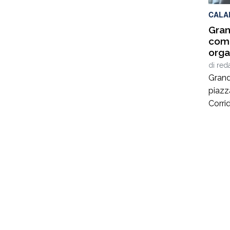
valori
CALA
Gran
comu
orga
di
red
Grand
piazz
Corrid
Avis 
per p
sangu
Carus
sottol
Luce c
sono i