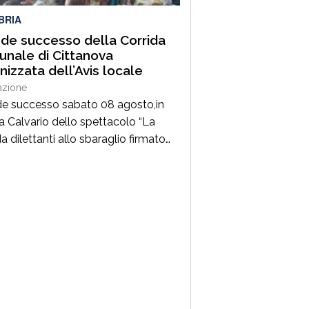
zzare identità, […]
BRIA
de successo della Corrida
nale di Cittanova
nizzata dell’Avis locale
azione
e successo sabato 08 agosto,in
a Calvario dello spettacolo “La
a dilettanti allo sbaraglio firmato
Comunale CittanovaUno spettacolo
romuovere la donazione del
e, abilmente condotto da Simona
o e Franco Macrì.La presidente ha
ineato che tutti i donatori sono la
he illumina il buio di molti. Se ci
 donatori, la […]