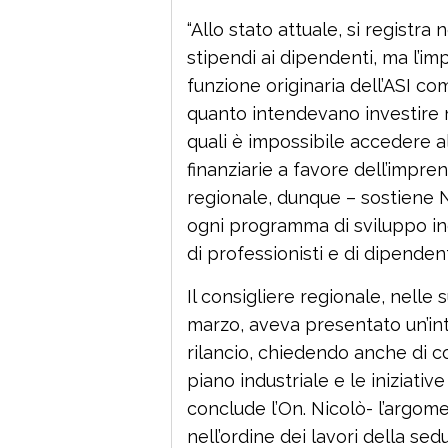
“Allo stato attuale, si registr
stipendi ai dipendenti, ma l’im
funzione originaria dell’ASI c
quanto intendevano investire ne
quali è impossibile accedere al
finanziarie a favore dell’impren
regionale, dunque – sostiene N
ogni programma di sviluppo in
di professionisti e di dipendenti
Il consigliere regionale, nelle 
marzo, aveva presentato un’int
rilancio, chiedendo anche di c
piano industriale e le iniziative
conclude l’On. Nicolò- l’argome
nell’ordine dei lavori della sed